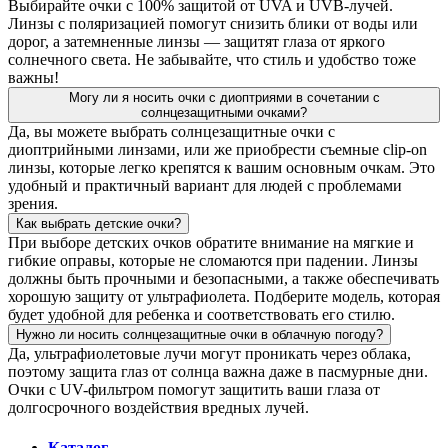
Выбирайте очки с 100% защитой от UVA и UVB-лучей.
Линзы с поляризацией помогут снизить блики от воды или
дорог, а затемненные линзы — защитят глаза от яркого
солнечного света. Не забывайте, что стиль и удобство тоже
важны!
Могу ли я носить очки с диоптриями в сочетании с
солнцезащитными очками?
Да, вы можете выбрать солнцезащитные очки с
диоптрийными линзами, или же приобрести съемные clip-on
линзы, которые легко крепятся к вашим основным очкам. Это
удобный и практичный вариант для людей с проблемами
зрения.
Как выбрать детские очки?
При выборе детских очков обратите внимание на мягкие и
гибкие оправы, которые не сломаются при падении. Линзы
должны быть прочными и безопасными, а также обеспечивать
хорошую защиту от ультрафиолета. Подберите модель, которая
будет удобной для ребенка и соответствовать его стилю.
Нужно ли носить солнцезащитные очки в облачную погоду?
Да, ультрафиолетовые лучи могут проникать через облака,
поэтому защита глаз от солнца важна даже в пасмурные дни.
Очки с UV-фильтром помогут защитить ваши глаза от
долгосрочного воздействия вредных лучей.
Каталог