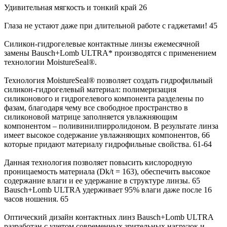
Удивительная мягкость и тонкий край 26
Глаза не устают даже при длительной работе с гаджетами! 45
Силикон-гидрогелевые контактные линзы ежемесячной
замены Bausch+Lomb ULTRA* производятся с применением
технологии MoistureSeal®.
Технология MoistureSeal® позволяет создать гидрофильный
силикон-гидрогелевый материал: полимеризация
силиконового и гидрогелевого компонента разделены по
фазам, благодаря чему все свободное пространство в
силиконовой матрице заполняется увлажняющим
компонентом – поливинилпирролидоном. В результате линза
имеет высокое содержание увлажняющих компонентов, 66
которые придают материалу гидрофильные свойства. 61-64
Данная технология позволяет повысить кислородную
проницаемость материала (Dk/t = 163), обеспечить высокое
содержание влаги и ее удержание в структуре линзы. 65
Bausch+Lomb ULTRA удерживает 95% влаги даже после 16
часов ношения. 65
Оптический дизайн контактных линз Bausch+Lomb ULTRA
разработан с учетом современных зрительных нагрузок и