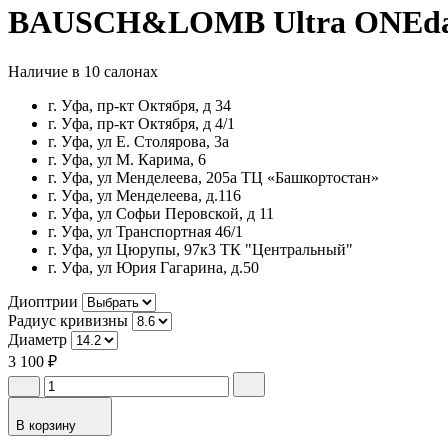
BAUSCH&LOMB Ultra ONEday 
Наличие в 10 салонах
г. Уфа, пр-кт Октября, д 34
г. Уфа, пр-кт Октября, д 4/1
г. Уфа, ул Е. Столярова, 3а
г. Уфа, ул М. Карима, 6
г. Уфа, ул Менделеева, 205а ТЦ «Башкортостан»
г. Уфа, ул Менделеева, д.116
г. Уфа, ул Софьи Перовской, д 11
г. Уфа, ул Транспортная 46/1
г. Уфа, ул Цюрупы, 97к3 ТК "Центральный"
г. Уфа, ул Юрия Гагарина, д.50
Диоптрии
Радиус кривизны
Диаметр
3 100 ₽
В корзину