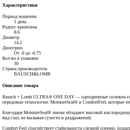
Характеристики
Период ношения
1 день
Радиус кривизны
8.6
Диаметр
14.2
Диоптрии
От -9 до -0.75
Кол-во в упаковке
30
Страна производитель
BAUSCH&LOMB
Описание товара
Bausch + Lomb ULTRA® ONE DAY — однодневные силикон-гидрог
передовые технологии: MoistureSeal® и ComfortFeel, которые п
Благодаря MoistureSeal® линзы обладают высокой кислородопр
вид глаз, не вызывая сухости и раздражений.
Comfort Feel способствует стабильности слезной пленки, подде