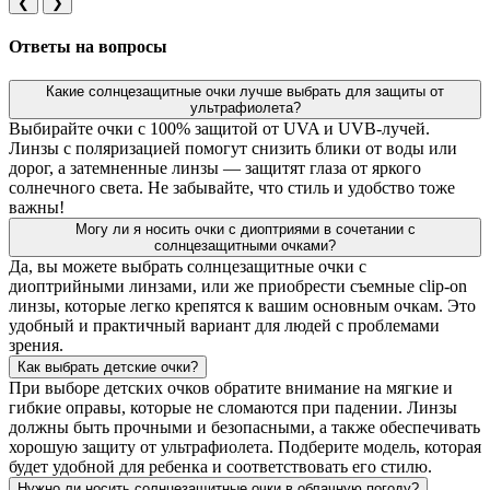
❮
❯
Ответы на вопросы
Какие солнцезащитные очки лучше выбрать для защиты от
ультрафиолета?
Выбирайте очки с 100% защитой от UVA и UVB-лучей.
Линзы с поляризацией помогут снизить блики от воды или
дорог, а затемненные линзы — защитят глаза от яркого
солнечного света. Не забывайте, что стиль и удобство тоже
важны!
Могу ли я носить очки с диоптриями в сочетании с
солнцезащитными очками?
Да, вы можете выбрать солнцезащитные очки с
диоптрийными линзами, или же приобрести съемные clip-on
линзы, которые легко крепятся к вашим основным очкам. Это
удобный и практичный вариант для людей с проблемами
зрения.
Как выбрать детские очки?
При выборе детских очков обратите внимание на мягкие и
гибкие оправы, которые не сломаются при падении. Линзы
должны быть прочными и безопасными, а также обеспечивать
хорошую защиту от ультрафиолета. Подберите модель, которая
будет удобной для ребенка и соответствовать его стилю.
Нужно ли носить солнцезащитные очки в облачную погоду?