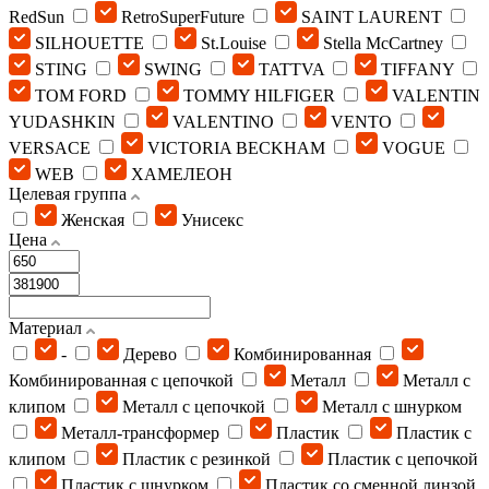
RedSun
RetroSuperFuture
SAINT LAURENT
SILHOUETTE
St.Louise
Stella McCartney
STING
SWING
TATTVA
TIFFANY
TOM FORD
TOMMY HILFIGER
VALENTIN
YUDASHKIN
VALENTINO
VENTO
VERSACE
VICTORIA BECKHAM
VOGUE
WEB
ХАМЕЛЕОН
Целевая группа
Женская
Унисекс
Цена
Материал
-
Дерево
Комбинированная
Комбинированная с цепочкой
Металл
Металл с
клипом
Металл с цепочкой
Металл с шнурком
Металл-трансформер
Пластик
Пластик с
клипом
Пластик с резинкой
Пластик с цепочкой
Пластик с шнурком
Пластик со сменной линзой