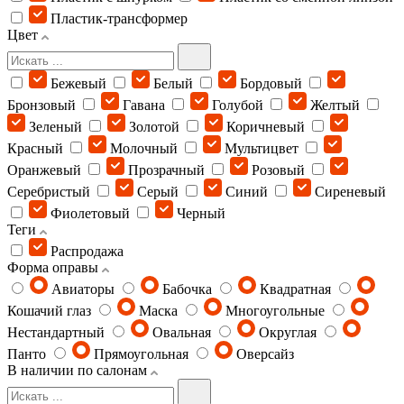
Пластик-трансформер
Цвет
Бежевый
Белый
Бордовый
Бронзовый
Гавана
Голубой
Желтый
Зеленый
Золотой
Коричневый
Красный
Молочный
Мультицвет
Оранжевый
Прозрачный
Розовый
Серебристый
Серый
Синий
Сиреневый
Фиолетовый
Черный
Теги
Распродажа
Форма оправы
Авиаторы
Бабочка
Квадратная
Кошачий глаз
Маска
Многоугольные
Нестандартный
Овальная
Округлая
Панто
Прямоугольная
Оверсайз
В наличии по салонам