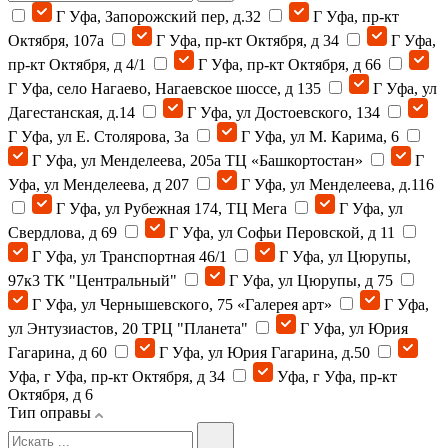
Г Уфа, Запорожский пер, д.32
Г Уфа, пр-кт
Октября, 107а
Г Уфа, пр-кт Октября, д 34
Г Уфа,
пр-кт Октября, д 4/1
Г Уфа, пр-кт Октября, д 66
Г Уфа, село Нагаево, Нагаевское шоссе, д 135
Г Уфа, ул
Дагестанская, д.14
Г Уфа, ул Достоевского, 134
Г Уфа, ул Е. Столярова, 3а
Г Уфа, ул М. Карима, 6
Г Уфа, ул Менделеева, 205а ТЦ «Башкортостан»
Г
Уфа, ул Менделеева, д 207
Г Уфа, ул Менделеева, д.116
Г Уфа, ул Рубежная 174, ТЦ Мега
Г Уфа, ул
Свердлова, д 69
Г Уфа, ул Софьи Перовской, д 11
Г Уфа, ул Транспортная 46/1
Г Уфа, ул Цюрупы,
97к3 ТК "Центральный"
Г Уфа, ул Цюрупы, д 75
Г Уфа, ул Чернышевского, 75 «Галерея арт»
Г Уфа,
ул Энтузиастов, 20 ТРЦ "Планета"
Г Уфа, ул Юрия
Гагарина, д 60
Г Уфа, ул Юрия Гагарина, д.50
Уфа, г Уфа, пр-кт Октября, д 34
Уфа, г Уфа, пр-кт
Октября, д 6
Тип оправы