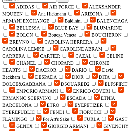
ADIDAS
AIR FORCE
ALEXSANDER
MQUEEN
Ana Hickmann
ARIZONA
ARMANI EXCHANGE
Baldinini
BALENCIAGA
BELLESSA
BLUE BAY
BLUMARINE
BOLON
Bottega Veneta
BOUCHERON
BREVNO
CAROLINA HERRERA
CAROLINA LEMKE
CAROLINE ABRAM
CARRERA
CARTIER
CAZAL
CELINE
CHANEL
CHOPARD
CHROME
HEARTS
DACKOR
DARIO
David
Beckham
DESPADA
DIOR
DITA
DOLCE&GABBANA
DSQUARED2
ELFSPIRIT
EMPORIO ARMANI
ENRICO COVERI
ERMANNO SCERVINO
ESCADA
ETNIA
BARCELONA
ETRO
EYEPETIZER
EYEREPUBLIC
FENDI
FIORUCCI
FLAMINGO
For Art's Sake
FURLA
GAST
GENEX
GIORGIO ARMANI
GIVENCHY