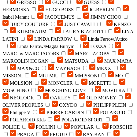
GRESSO
GUCCI
GUESS
HERMOSSA
HUGO BOSS
IC-BERLIN
Isabel Marant
JACQUEMUS
JIMMY CHOO
JUICY COUTURE
JUST CAVALLI
KENZO
KUBORAUM
LAURA BIAGIOTTI
LINA
LATINI
LINDA FARROW
Linda Farrow/Attico
Linda Farrow/Magda Butrym
LOZZA
MARC by MARC JACOBS
MARC JACOBS
MARCOLIN HOGAN
MATSUDA
MAX MARA
MAX&CO
MAYBACH
MEXX
MISSONI
MIU MIU
MMISSONI
MO
MOLSION
MONCLER
MORETTI
MOSCHINO
MOSCHINO LOVE
MOVITRA
NEOLOOK
OAKLEY
OLD MONEY
OLIVER PEOPLES
OXYDO
PHILIPP PLEIN
Philippe V
PIERRE CARDIN
POLAROID
POLAROID Kids
POLAROID SPORT
POLICE
POLLINI
POPULAR
PORSCHE
PRADA
PROUD
RAY-BAN